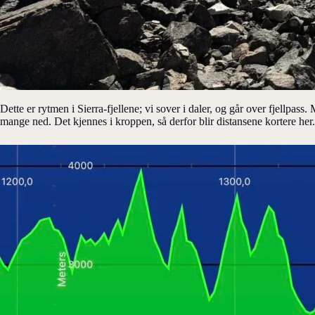
Dette er rytmen i Sierra-fjellene; vi sover i daler, og går over fjellpass.
mange ned. Det kjennes i kroppen, så derfor blir distansene kortere her.