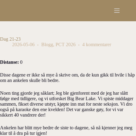
Hopp
til
innholdet
Dag 21-23
2026-05-06
Blogg
,
PCT 2026
4 kommentarer
Distanse:
0
Disse dagene er ikke så mye å skrive om, da de kun gikk til hvile i håp
om an ankelen skulle bli bedre.
Noen ting gjorde jeg såklart; Jeg ble gjenforent med de jeg har slått
følge med tidligere, og vi utforsket Big Bear Lake. Vi spiste middager
sammen, fikset diverse utstyr, kjøpte inn mat for neste seksjon. Vi dro
også på karaoke den ene kvelden! Det var ganske gøy, for vi var
sikkert 40 vandrere der!
Ankelen har blitt mye bedre de siste to dagene, så nå kjenner jeg meg
klar til å dra på tur igjen!