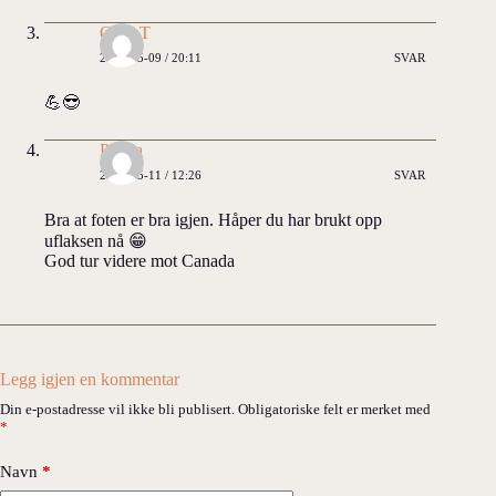
Onkl T
2026-05-09 / 20:11
SVAR
💪😎
Pappa
2026-05-11 / 12:26
SVAR
Bra at foten er bra igjen. Håper du har brukt opp
uflaksen nå 😁
God tur videre mot Canada
Legg igjen en kommentar
Din e-postadresse vil ikke bli publisert.
Obligatoriske felt er merket med
*
Navn
*