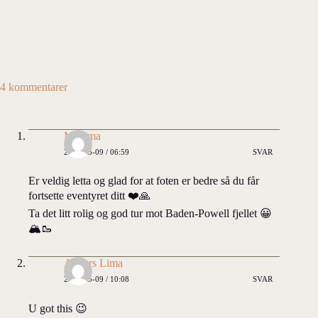
4 kommentarer
Mamma
2026-05-09 / 06:59
SVAR
Er veldig letta og glad for at foten er bedre så du får
fortsette eventyret ditt ❤️🙏
Ta det litt rolig og god tur mot Baden-Powell fjellet 😀
🏔️🥾
Anders Lima
2026-05-09 / 10:08
SVAR
U got this 😉