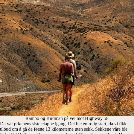
Rambo og Birdman på vei mot Highway 58
Da var ørkenens siste etappe igang. Det ble en rolig start, da vi fikk
tilbud om å gå de første 13 kilometerne uten sekk. Sekkene våre ble