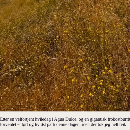
Etter en velfortjent hviledag i Agua Dulce, og en gigantisk frokostburr
forventet et tørt og livløst parti denne dagen, men der tok jeg helt feil.