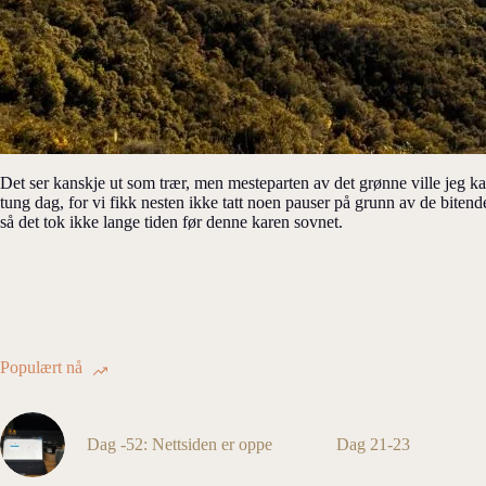
Det ser kanskje ut som trær, men mesteparten av det grønne ville jeg k
tung dag, for vi fikk nesten ikke tatt noen pauser på grunn av de bitende
så det tok ikke lange tiden før denne karen sovnet.
Populært nå
Dag -52: Nettsiden er oppe
Dag 21-23