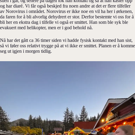
stien i går, og senere på dagen tok han kontakt og sa at han kaster opp
og har diaré. Vi får også beskjed fra noen andre at det er flere tilfeller
av Norovirus i området. Norovirus er ikke noe en vil ha her i ørkenen,
da faren for å bli alvorlig dehydrert er stor. Derfor bestemte vi oss for å
bli her en ekstra dag i tilfelle vi også er smittet. Han som ble syk ble
evakuert med helikopter, men er i god behold nå.
Nå har det gått ca 36 timer siden vi hadde fysisk kontakt med han sist,
så vi føler oss relativt trygge på at vi ikke er smittet. Planen er å komme
seg ut igjen i morgen tidlig.