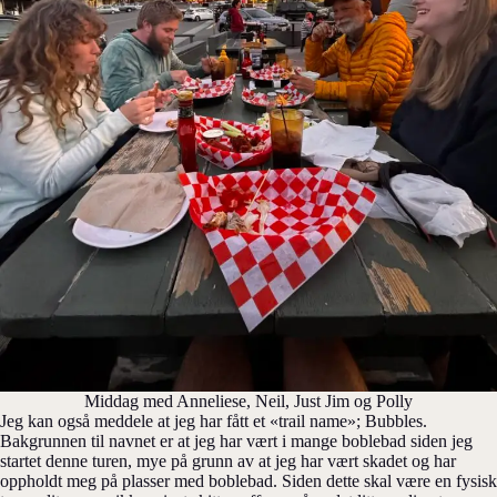
Middag med Anneliese, Neil, Just Jim og Polly
Jeg kan også meddele at jeg har fått et «trail name»; Bubbles.
Bakgrunnen til navnet er at jeg har vært i mange boblebad siden jeg
startet denne turen, mye på grunn av at jeg har vært skadet og har
oppholdt meg på plasser med boblebad. Siden dette skal være en fysisk